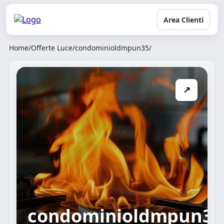
Area Clienti
Home
/
Offerte Luce
/
condominioldmpun35
/
↗
condominioldmpun35