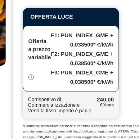
OFFERTA LUCE
F1: PUN_INDEX_GME +
Offerta
0,038500* €/kWh
a prezzo
F2: PUN_INDEX_GME +
variabile
0,038500* €/kWh
F3: PUN_INDEX_GME +
i
0,038500* €/kWh
240,00
Corrispettivo di
Commercializzazione e
€/Anno
Vendita fisso importo è pari a
*Contributo, differenziato per fasce di consumo a copertura dei costi materia e
rete che sono applicate come definite, pubblicate e aggiornate da ARERA. Tale 
energia ( PUN_INDEX_GME ) anch’essa maggiorata delle perdite di rete.(IVA e i