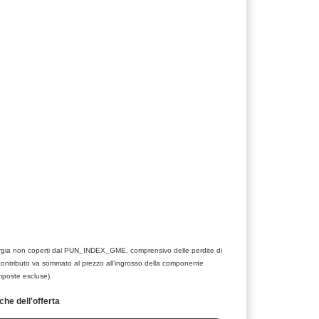
nergia non coperti dal PUN_INDEX_GME, comprensivo delle perdite di
contributo va sommato al prezzo all’ingrosso della componente
mposte escluse).
specifiche dell'offerta