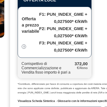
OFFERTA LUCE
F1: PUN_INDEX_GME +
Offerta
0,027500* €/kWh
a prezzo
F2: PUN_INDEX_GME +
variabile
0,027500* €/kWh
F3: PUN_INDEX_GME +
i
0,027500* €/kWh
372,00
Corrispettivo di
Commercializzazione e
€/Anno
Vendita fisso importo è pari a
*Contributo, differenziato per fasce di consumo a copertura dei costi materia e
rete che sono applicate come definite, pubblicate e aggiornate da ARERA. Tale 
energia ( PUN_INDEX_GME ) anch’essa maggiorata delle perdite di rete.(IVA e i
Visualizza Scheda Sintetica
-
Glossario con le informazioni 