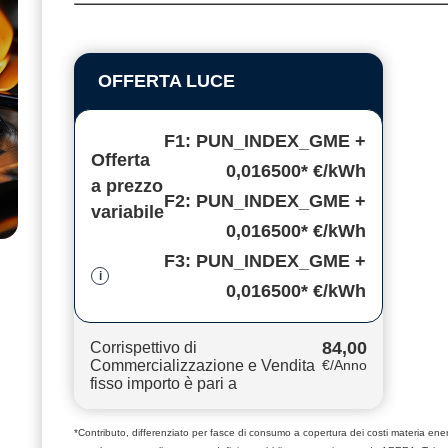
OFFERTA LUCE
F1: PUN_INDEX_GME +
Offerta
0,016500* €/kWh
a prezzo
F2: PUN_INDEX_GME +
variabile
0,016500* €/kWh
F3: PUN_INDEX_GME +
i
0,016500* €/kWh
84,00
Corrispettivo di
Commercializzazione e Vendita
€/Anno
fisso importo è pari a
*Contributo, differenziato per fasce di consumo a copertura dei costi materia e