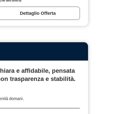
specifiche dell'offerta
Dettaglio Offerta
hiara
e affidabile, pensata
 con
trasparenza
e stabilità.
renità domani.