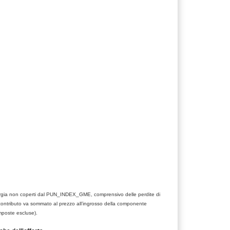
nergia non coperti dal PUN_INDEX_GME, comprensivo delle perdite di
contributo va sommato al prezzo all’ingrosso della componente
mposte escluse).