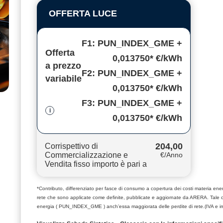
OFFERTA LUCE
F1: PUN_INDEX_GME +
Offerta
0,013750* €/kWh
a prezzo
F2: PUN_INDEX_GME +
variabile
0,013750* €/kWh
F3: PUN_INDEX_GME +
i
0,013750* €/kWh
204,00
Corrispettivo di
Commercializzazione e
€/Anno
Vendita fisso importo è pari a
*Contributo, differenziato per fasce di consumo a copertura dei costi materia e
rete che sono applicate come definite, pubblicate e aggiornate da ARERA. Tale 
energia ( PUN_INDEX_GME ) anch’essa maggiorata delle perdite di rete.(IVA e i