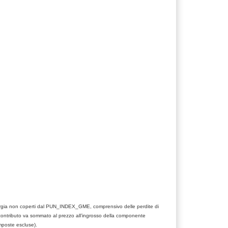
nergia non coperti dal PUN_INDEX_GME, comprensivo delle perdite di
contributo va sommato al prezzo all’ingrosso della componente
mposte escluse).