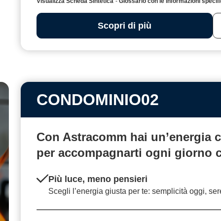
Visualizza Scheda Sintetica
-
Glossario con le informazioni 
Scopri di più
CONDOMINIO02
Con Astracomm hai un’energia
c
per accompagnarti ogni giorno
Più luce, meno pensieri
Scegli l’energia giusta per te: semplicità oggi, se