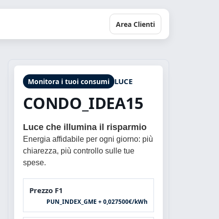
Area Clienti
LUCE
Monitora i tuoi consumi
CONDO_IDEA15
Luce che illumina il risparmio
Energia affidabile per ogni giorno: più
chiarezza, più controllo sulle tue
spese.
Prezzo F1
PUN_INDEX_GME + 0,027500
€/kWh