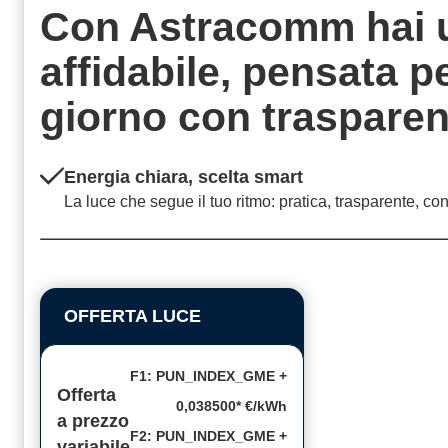
Con Astracomm hai 
affidabile, pensata 
giorno con
traspare
Energia chiara, scelta smart
La luce che segue il tuo ritmo: pratica, trasparente, co
OFFERTA LUCE
F1: PUN_INDEX_GME +
Offerta
0,038500* €/kWh
a prezzo
F2: PUN_INDEX_GME +
variabile