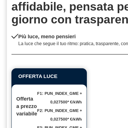
affidabile, pensata 
giorno con
traspare
Più luce, meno pensieri
La luce che segue il tuo ritmo: pratica, trasparente, co
OFFERTA LUCE
F1: PUN_INDEX_GME +
Offerta
0,027500* €/kWh
a prezzo
F2: PUN_INDEX_GME +
variabile
0,027500* €/kWh
F3: PUN_INDEX_GME +