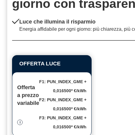
giorno con
traspare
Luce che illumina il risparmio
Energia affidabile per ogni giorno: più chiarezza, più c
OFFERTA LUCE
F1: PUN_INDEX_GME +
Offerta
0,016500* €/kWh
a prezzo
F2: PUN_INDEX_GME +
variabile
0,016500* €/kWh
F3: PUN_INDEX_GME +
i
0,016500* €/kWh