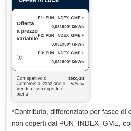
OFFERTA LUCE
F1: PUN_INDEX_GME +
Offerta
0,031900* €/kWh
a prezzo
F2: PUN_INDEX_GME +
variabile
0,031900* €/kWh
F3: PUN_INDEX_GME +
i
0,031900* €/kWh
192,00
Corrispettivo di
Commercializzazione e
€/Anno
Vendita fisso importo è
pari a
*Contributo, differenziato per fasce di
non coperti dal PUN_INDEX_GME, compr