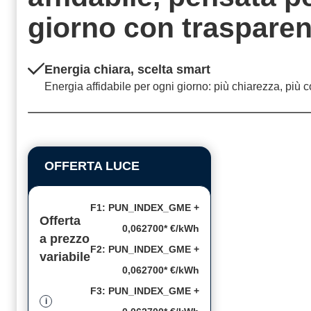
giorno con
traspare
Energia chiara, scelta smart
Energia affidabile per ogni giorno: più chiarezza, più c
OFFERTA LUCE
F1: PUN_INDEX_GME +
Offerta
0,062700* €/kWh
a prezzo
F2: PUN_INDEX_GME +
variabile
0,062700* €/kWh
F3: PUN_INDEX_GME +
i